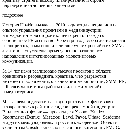
креативу, стратегическому планированию и строим
партнерские отношения с клиентами
подробнее
История Upside началась в 2010 году, когда специалисты с
опытом управления проектами в медиаиндустрии
и в маркетинге на стороне клиента решили создать
собственное PR-агентство. Через три года сфера деятельности
расширилась, и мы вошли в число лучших российских SMM-
агентств, а спустя еще время успешно развили все
направления интегрированных маркетинговых
коммуникаций.
За 14 лет нами реализовано тысячи проектов в области
брендинга и ребрендинга, креатива, web-разработки,
интернет-продвижения, организации мероприятий, SMM, PR,
influence-маркетинга (работы с лидерами мнений)
и медиасервиса.
Мы завоевали десятки наград на рекламных фестивалях
и закрепились в рейтинге лидеров рекламной индустрии.
В нашем портфолио — проекты для Xiaomi, Yandex,
Sportmaster (Demix), Мегафон, Level, Payot, Uriage, Sesderma
и других международных и российских брендов. Области
экспертизы Upside включают различные категории: FMCG,